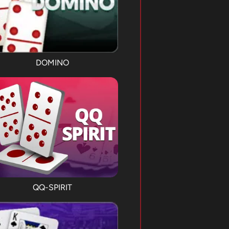
DOMINO
QQ-SPIRIT