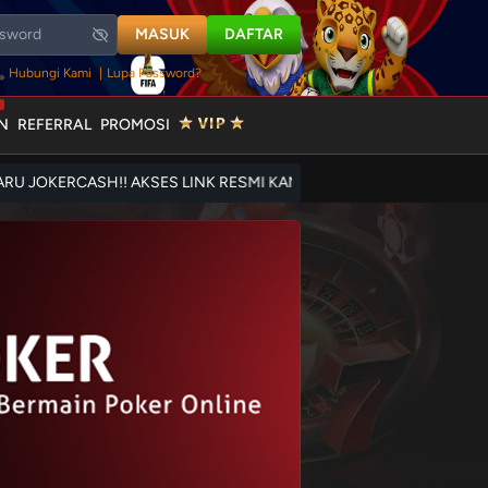
MASUK
DAFTAR
 Hubungi Kami
|
Lupa Password?
N
REFERRAL
PROMOSI
ERCASH!! AKSES LINK RESMI KAMI kartupokerauto.us, kartupoker