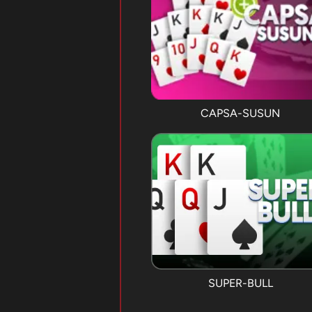
CAPSA-SUSUN
SUPER-BULL