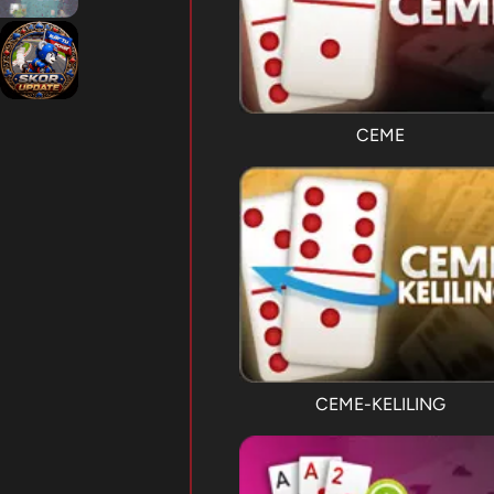
CEME
CEME-KELILING