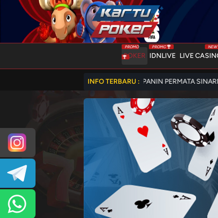
PROMO
PROMO
NEW
POKER
IDNLIVE
LIVE CASI
 DANAMON E-WALLET JAGO JENIUS OCBC PANIN PERMATA SINARMAS S
INFO TERBARU :