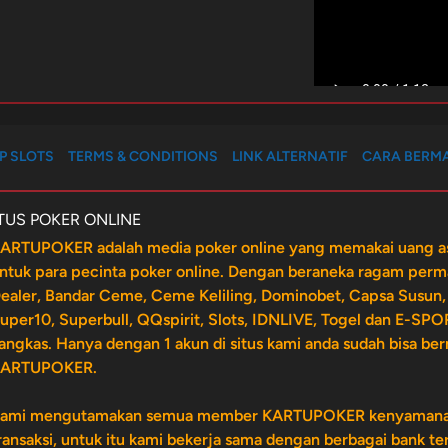
P SLOTS
TERMS & CONDITIONS
LINK ALTERNATIF
CARA BERM
TUS POKER ONLINE
KARTUPOKER
adalah media poker online yang memakai uang as
ntuk para pecinta poker online. Dengan beraneka ragam perm
ealer, Bandar Ceme, Ceme Keliling, Dominobet, Capsa Susun,
uper10, Superbull, QQspirit, Slots, IDNLIVE, Togel dan E-SPO
angkas. Hanya dengan 1 akun di situs kami anda sudah bisa be
KARTUPOKER
.
ami mengutamakan semua member
KARTUPOKER
kenyamana
ransaksi, untuk itu kami bekerja sama dengan berbagai bank ter