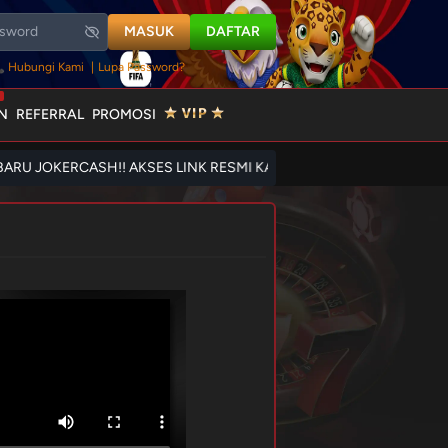
MASUK
DAFTAR
 Hubungi Kami
|
Lupa Password?
N
REFERRAL
PROMOSI
U JOKERCASH!! AKSES LINK RESMI KAMI kartupokerauto.us, kartu